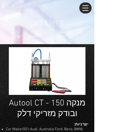
דיאגטק
ציוד למוסך וכלי דיאגנוסטיקה
Autool CT - 150 מנקה
ובודק מזריקי דלק
יצרניות:
Car Maker001:Audi, Australia Ford, Benz, BMW,