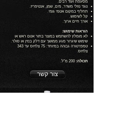
מסעפת ועוד רבים.
נוגד נוזלי משדר, מים, שמן, אנטיפריז.
תחליף במקום אטמי גומי.
קל לשימוש.
אורך חיים ארוך.
הוראות שימוש:
לא מומלץ להשתמש במוצר בתור אטם ראש או
שימוש שיגרור מגע ממושך עם דלק בנזין או סולר.
​טמפרטורה גבוהה במיוחד: 75 צלזיוס עד 343
צלזיוס.
תכולה:
200 מ"ל.
צור קשר