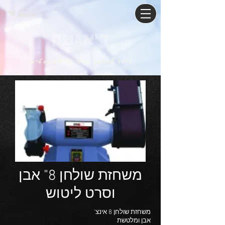
דיאגטק
ציוד למוסך וכלי דיאגנוסטיקה
משחזת שולחן 8" אבן
וסרט ליטוש
משחזת שולחן 8 אינצ'
אבן ומלטשת