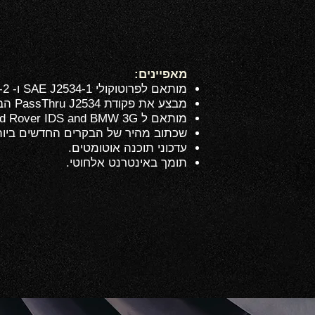
מאפיינים:
מותאם לפרוטוקולי SAE J2534-1 ו- J2534-2.
מבצע את פקודת PassThru J2534 הבסיסית.
מותאם ל Toyota Techstream, Volvo VIDA, Honda HDS, Jaguar-Land Rover IDS and BMW 3Gעבור אבחוני OEM.
שכתוב מהיר של הבקרים החדשים ביות
עדכוני תוכנה אוטומטים.
תומך באינטרנט אלחוטי.