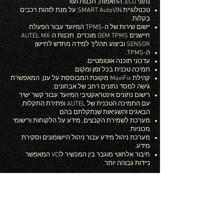
נתוני ECU, התאמות, תכנות ועוד.
טכנולוגיית SMART AutoVIN על מנת לזהות רכבים
בקלות.
יישום שירות של ה-TPMS המיועד עבור הפעלת
חיישנים OEM TPMS מוכרים, תכנות ה-AUTEL MX
SENSOR וביצוע תהליך למידה מחדש לחיישן
ה-TPMS.
עדכוני תוכנה אוטומטיים.
תמיכה טכנית בכל זמן ומקום.
קהילת MaxiFix מקוונת המבוססת על ענן, המאפשרת
גישה למסד נתונים רחב של אבחונים.
רישום נתונים אינטראקטיבי המיועד עבור קשר ישיר
עם התמיכה הטכנית של AUTEL ופתירת התקלות,
הבאגים והשגיאות שנתקלתם בהם
מערכת לשמירת הקבצים, מידע על הלקוחות ורישומי
מכוניות.
מערכת ניהול מידע עבור ניהול היישומונים וסקירת
מידע.
חיבור אלחוטי מוגבר בין המכשיר לVCI המאפשר
ניידות גבוהה יותר.
חומרה:
מעבד שש ליבות Samsung Exynos.
מסך LED עם טכנולוגית IPS בגודל 8 אינץ' ברזולוציית
.
*1024
768
כונן SSD בנפח 32 GB.
מצלמה בעלת 8 מגה פיקסל.